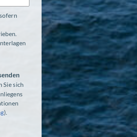
 sofern
rieben.
­ter­lagen
bsenden
 Sie sich
nlie­gens
­tionen
ng
).