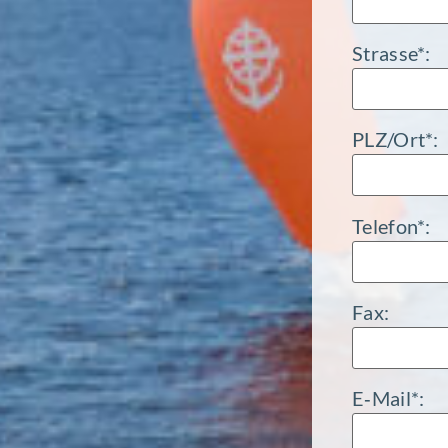
Strasse*:
PLZ/Ort*:
Telefon*:
Fax:
E‑Mail*: