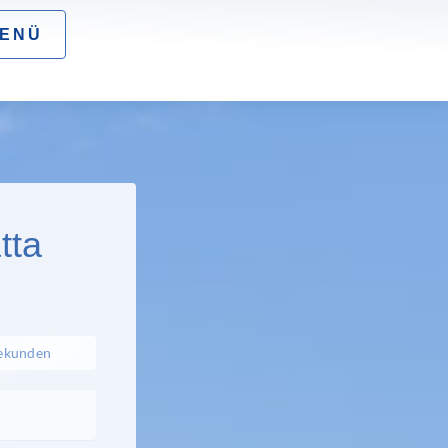
ENÜ
tta
ekunden