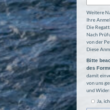
Weitere Na
Ihre Anmel
Die Regatta
Nach Prüfu
von der Pet
Diese Anme
Bitte bea
des Formu
damit einve
von uns ge
und Wider­r
Ja, ic