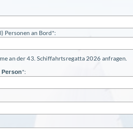
l) Personen an Bord*:
hme an der 43. Schif­fahrts­re­gatta 2026 anfragen.
*:
 Person