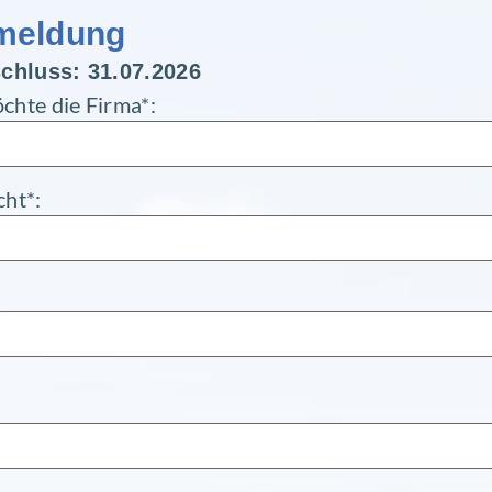
mel­dung
schluss: 31.07.2026
chte die Firma*:
cht*: