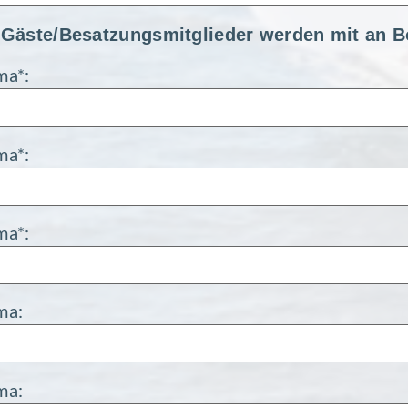
Gäste/Besatzungsmitglieder werden mit an B
ma*:
ma*:
ma*:
ma:
ma: