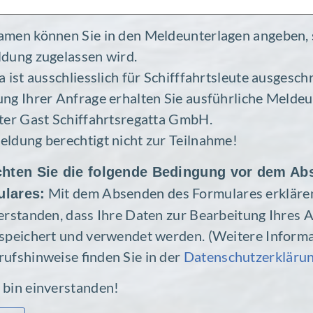
men können Sie in den Melde­un­ter­lagen angeben,
­dung zuge­lassen wird.
 ist ausschliess­lich für Schiff­fahrts­leute ausgesch
ng Ihrer Anfrage erhalten Sie ausführ­liche Melde­un
er Gast Schif­fahrts­re­gatta GmbH.
l­dung berech­tigt nicht zur Teilnahme!
chten Sie die folgende Bedin­gung vor dem A
Mit dem Absenden des Formu­lares erklären
­lares:
r­standen, dass Ihre Daten zur Bear­bei­tung Ihres A
spei­chert und verwendet werden. (Weitere Infor­ma
ufs­hin­weise finden Sie in der
Daten­schutz­er­klä­ru
h bin einverstanden!