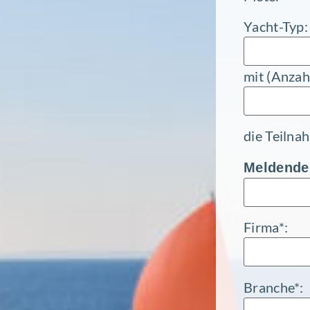
Yacht-Typ:
mit (Anzah
die Teil­na
Meldende
Firma*:
Branche*: